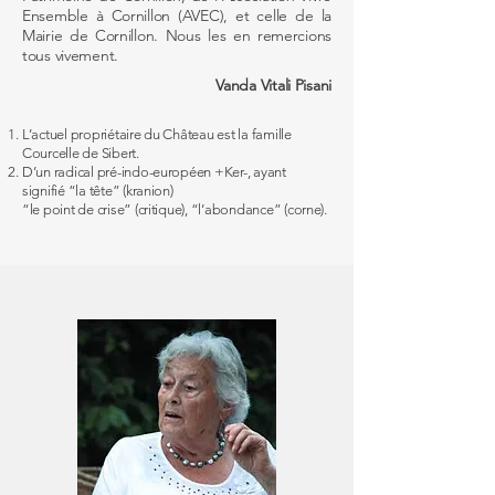
Ensemble à Cornillon (AVEC), et celle de la
Mairie de Cornillon. Nous les en remercions
tous vivement.
Vanda Vitali Pisani
L’actuel propriétaire du Château est la famille
Courcelle de Sibert.
D’un radical pré-indo-européen +Ker-, ayant
signifié “la tête” (kranion)
“le point de crise” (critique), “l’abondance” (corne).