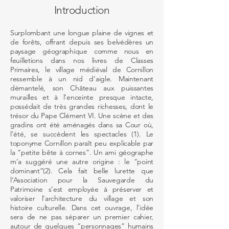
Introduction
Surplombant une longue plaine de vignes et
de forêts, offrant depuis ses belvédères un
paysage géographique comme nous en
feuilletions dans nos livres de Classes
Primaires, le village médiéval de Cornillon
ressemble à un nid d’aigle. Maintenant
démantelé, son Château aux puissantes
murailles et à l’enceinte presque intacte,
possédait de très grandes richesses, dont le
trésor du Pape Clément VI. Une scène et des
gradins ont été aménagés dans sa Cour où,
l’été, se succèdent les spectacles (1). Le
toponyme Cornillon paraît peu explicable par
la “petite bête à cornes”. Un ami géographe
m’a suggéré une autre origine : le “point
dominant”(2). Cela fait belle lurette que
l’Association pour la Sauvegarde du
Patrimoine s’est employée à préserver et
valoriser l’architecture du village et son
histoire culturelle. Dans cet ouvrage, l’idée
sera de ne pas séparer un premier cahier,
autour de quelques “personnages” humains