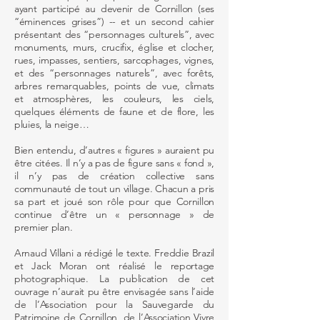
ayant participé au devenir de Cornillon (ses
“éminences grises”) -- et un second cahier
présentant des “personnages culturels”, avec
monuments, murs, crucifix, église et clocher,
rues, impasses, sentiers, sarcophages, vignes,
et des “personnages naturels”, avec forêts,
arbres remarquables, points de vue, climats
et atmosphères, les couleurs, les ciels,
quelques éléments de faune et de flore, les
pluies, la neige…
Bien entendu, d’autres « figures » auraient pu
être citées. Il n’y a pas de figure sans « fond »,
il n’y pas de création collective sans
communauté de tout un village. Chacun a pris
sa part et joué son rôle pour que Cornillon
continue d’être un « personnage » de
premier plan.
Arnaud Villani a rédigé le texte. Freddie Brazil
et Jack Moran ont réalisé le reportage
photographique. La publication de cet
ouvrage n’aurait pu être envisagée sans l’aide
de l’Association pour la Sauvegarde du
Patrimoine de Cornillon, de l’Association Vivre